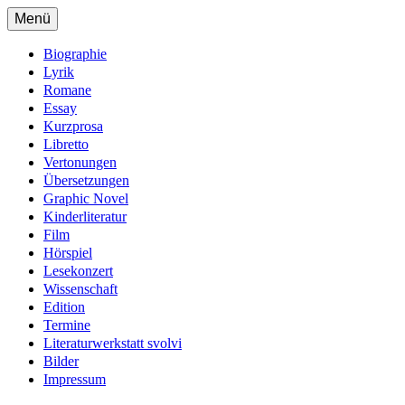
Zum
Menü
Inhalt
Daniela Danz – chiragon.de
Website der Autorin Daniela Danz
springen
Biographie
Lyrik
Romane
Essay
Kurzprosa
Libretto
Vertonungen
Übersetzungen
Graphic Novel
Kinderliteratur
Film
Hörspiel
Lesekonzert
Wissenschaft
Edition
Termine
Literaturwerkstatt svolvi
Bilder
Impressum