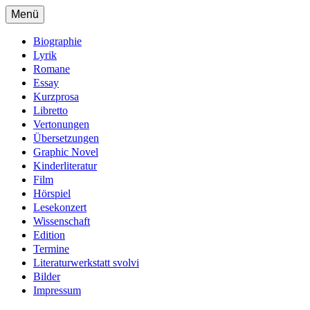
Zum
Menü
Inhalt
Daniela Danz – chiragon.de
Website der Autorin Daniela Danz
springen
Biographie
Lyrik
Romane
Essay
Kurzprosa
Libretto
Vertonungen
Übersetzungen
Graphic Novel
Kinderliteratur
Film
Hörspiel
Lesekonzert
Wissenschaft
Edition
Termine
Literaturwerkstatt svolvi
Bilder
Impressum